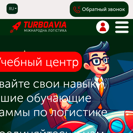
Обратный звонок
RU
|
UA
|
CN
|
EN
Учебный центр
вайте свои навыки,
чшие обучающие
аммы по логистике