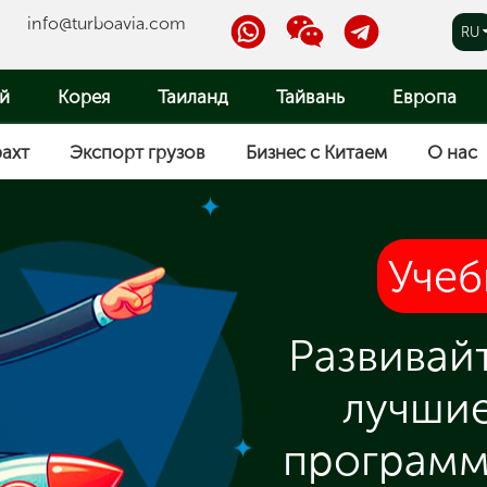
info@turboavia.com
RU
|
UA
й
Корея
Таиланд
Тайвань
Европа
|
CN
|
EN
ахт
Экспорт грузов
Бизнес с Китаем
О нас
Учеб
Развивай
лучши
программ