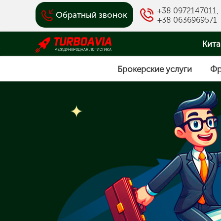
+38 0972147011
,
Обратный звонок
+38 0636969571
Кита
Брокерские услуги
Фр