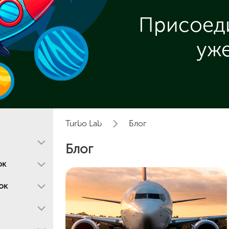
Присоеди
уже
Turbo Lab
Блог
Блог
ок
ок