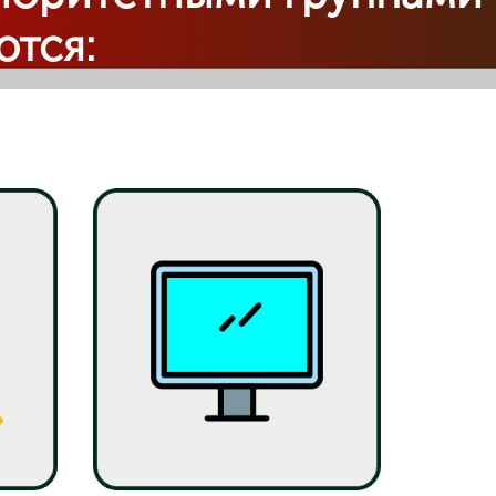
ются: