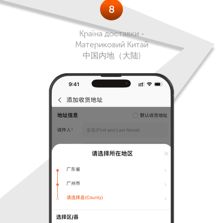
8
Країна доставки -
Материковий Китай
中国内地（大陆)