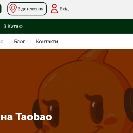
Відстеження
Вхід
З Китаю
ас
Блог
Контакти
 на Taobao