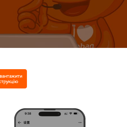
вантажити
струкцію