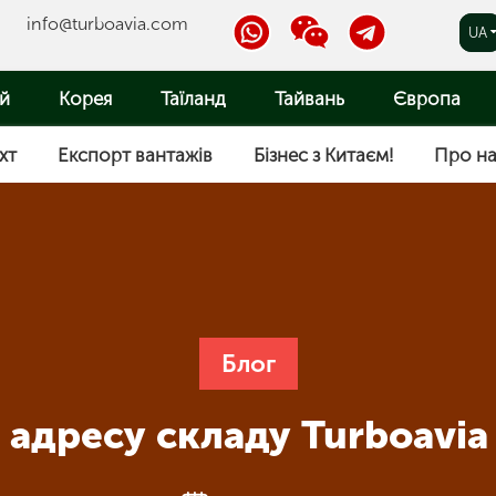
info@turboavia.com
RU
UA
|
|
CN
й
Корея
Таїланд
Тайвань
Європа
|
EN
хт
Експорт вантажів
Бізнес з Китаєм!
Про н
Блог
 адресу складу Turboavia