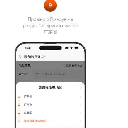
9
Провінція Гуандун - в
розділі “G” другий символ
广东省