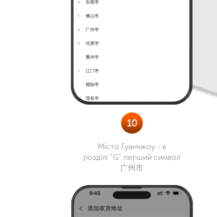
10
Місто Гуанчжоу - в
розділі “G” перший символ
广州市