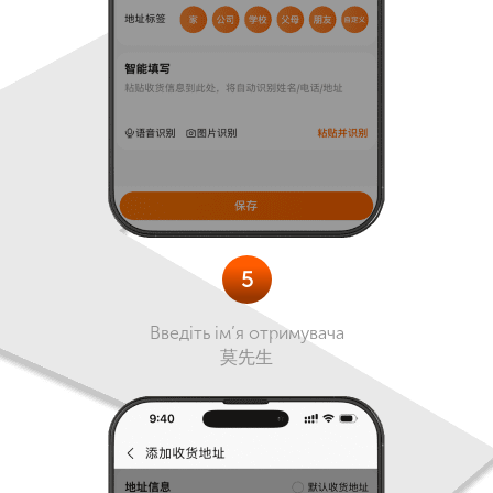
5
Введіть ім’я отримувача
莫先生