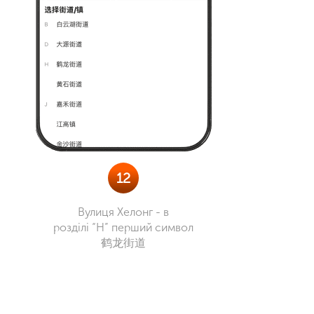
12
Вулиця Хелонг - в
розділі “Н” перший символ
鹤龙街道