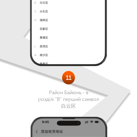
11
Район Байюнь - в
розділі “В” перший символ
白云区