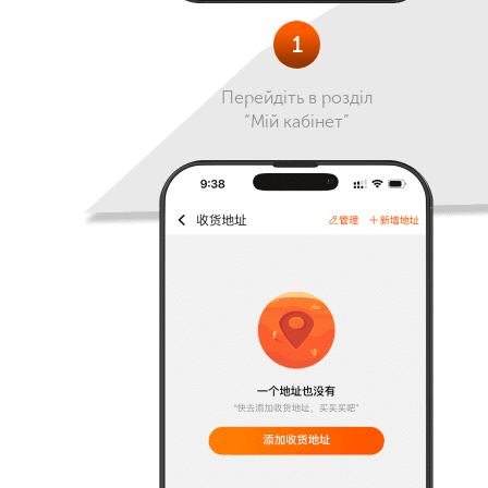
1
Перейдіть в розділ
“Мій кабінет”