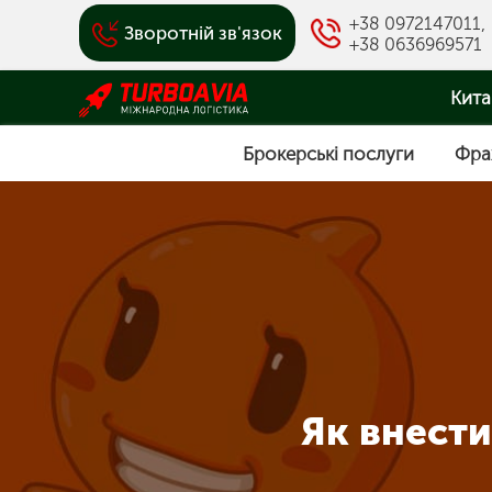
+38 0972147011
,
Зворотній зв'язок
+38 0636969571
Кита
Брокерські послуги
Фра
Як внести