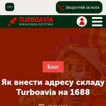
Зворотній зв'язок
RU
UA
|
|
CN
|
EN
Блог
Як внести адреcу складу
Turboavia на 1688