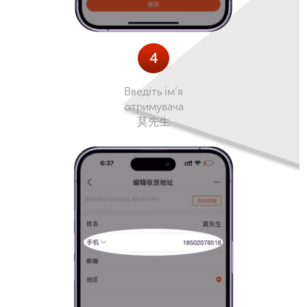
4
Введіть ім’я
отримувача
莫先生