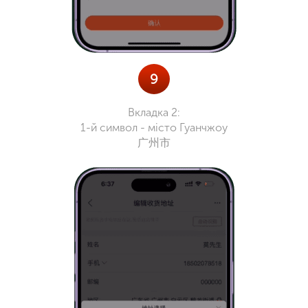
9
Вкладка 2:
1-й символ - місто Гуанчжоу
广州市