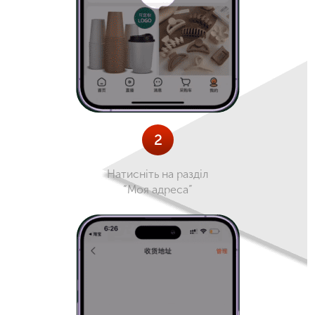
2
Натисніть на разділ
“Моя адреса”