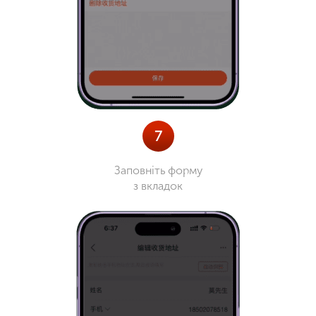
7
Заповніть форму
з вкладок